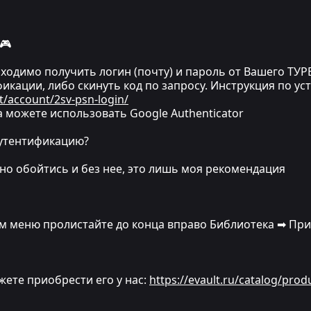
🎮
одимо получить логин (почту) и пароль от Вашего ТУРЕ
икации, либо скинуть код по запросу. Инструкция по ус
t/account/2sv-psn-login/
 можете использовать Google Authenticator
аутентификацию?
ожно обойтись и без нее, это лишь моя рекомендация
ном меню пролистайте до конца вправо Библиотека ➡ Пр
ожете приобрести его у нас:
https://evault.ru/catalog/prod