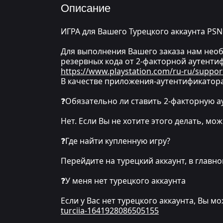
Описание
ИГРА для Вашего Турецкого аккаунта PSN
Для выполнения Вашего заказа нам необх
резервных кода от 2-факторной аутентиф
https://www.playstation.com/ru-ru/suppor
В качестве приложения-аутентификатора
❓Обязательно ли ставить 2-факторную 
Нет. Если Вы не хотите этого делать, м
❓Где найти купленную игру?
Перейдите на турецкий аккаунт, в глав
❓У меня нет турецкого аккаунта
Если у Вас нет турецкого аккаунта, Вы м
turciia-1641928086505155