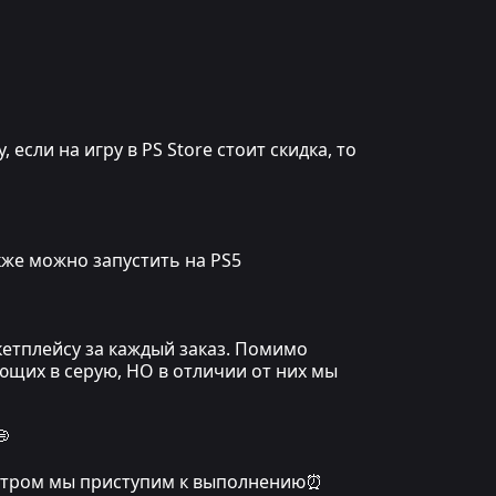
сли на игру в PS Store стоит скидка, то
кже можно запустить на PS5
кетплейсу за каждый заказ. Помимо
ющих в серую, НО в отличии от них мы
💭
, утром мы приступим к выполнению⏰