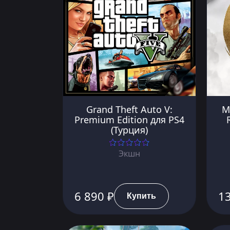
Grand Theft Auto V:
M
Premium Edition для PS4
(Турция)
Экшн
6 890 ₽
13
Купить