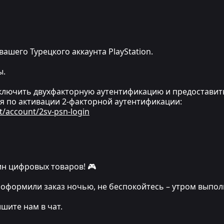
вашего Турецкого аккаунта PlayStation.
ы.
ключить двухфакторную аутентификацию и предоставит
я по активации 2-факторной аутентификации:
t/account/2sv-psn-login
н цифровых товаров! 🎮
 вы оформили заказ ночью, не беспокойтесь – утром выпо
ишите нам в чат.