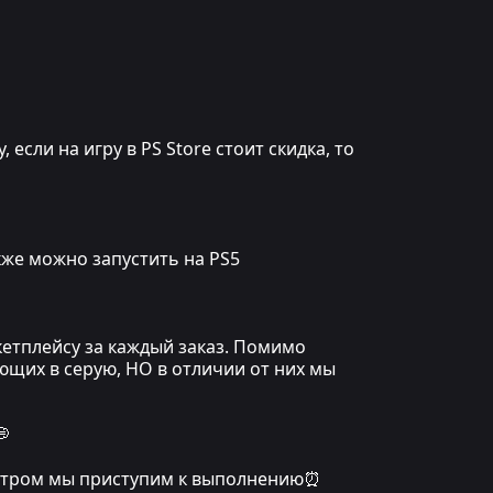
сли на игру в PS Store стоит скидка, то
кже можно запустить на PS5
кетплейсу за каждый заказ. Помимо
ющих в серую, НО в отличии от них мы
💭
, утром мы приступим к выполнению⏰