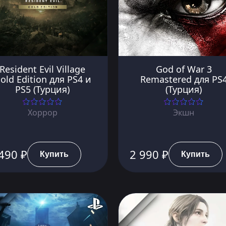
Resident Evil Village
God of War 3
old Edition для PS4 и
Remastered для PS
PS5 (Турция)
(Турция)
Хоррор
Экшн
490 ₽
2 990 ₽
Купить
Купить