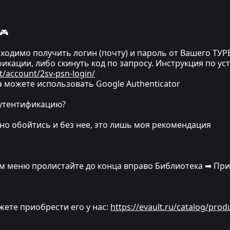
🎮
одимо получить логин (почту) и пароль от Вашего ТУРЕ
икации, либо скинуть код по запросу. Инструкция по ус
t/account/2sv-psn-login/
 можете использовать Google Authenticator
аутентификацию?
ожно обойтись и без нее, это лишь моя рекомендация
ном меню пролистайте до конца вправо Библиотека ➡ Пр
ожете приобрести его у нас:
https://evault.ru/catalog/prod