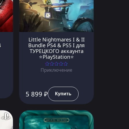
Little Nightmares I & II
4
Bundle PS4 & PS5 I для
ТУРЕЦКОГО аккаунта
⭐PlayStation⭐
Приключение
5 899 ₽
Купить