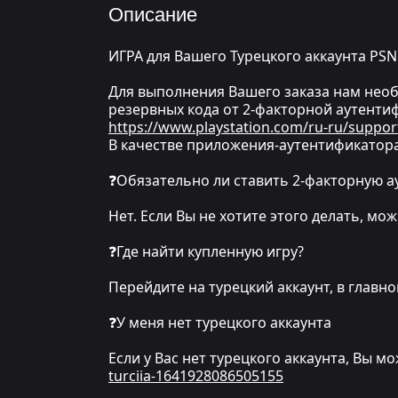
Описание
ИГРА для Вашего Турецкого аккаунта PSN
Для выполнения Вашего заказа нам необх
резервных кода от 2-факторной аутентиф
https://www.playstation.com/ru-ru/suppor
В качестве приложения-аутентификатора
❓Обязательно ли ставить 2-факторную 
Нет. Если Вы не хотите этого делать, м
❓Где найти купленную игру?
Перейдите на турецкий аккаунт, в глав
❓У меня нет турецкого аккаунта
Если у Вас нет турецкого аккаунта, Вы м
turciia-1641928086505155