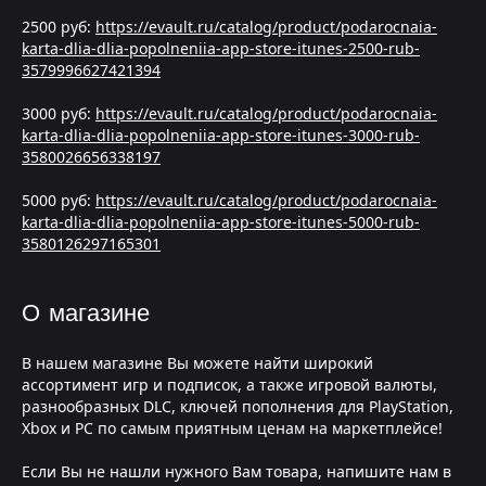
2500 руб:
https://evault.ru/catalog/product/podarocnaia-
karta-dlia-dlia-popolneniia-app-store-itunes-2500-rub-
3579996627421394
3000 руб:
https://evault.ru/catalog/product/podarocnaia-
karta-dlia-dlia-popolneniia-app-store-itunes-3000-rub-
3580026656338197
5000 руб:
https://evault.ru/catalog/product/podarocnaia-
karta-dlia-dlia-popolneniia-app-store-itunes-5000-rub-
3580126297165301
О магазине
В нашем магазине Вы можете найти широкий
ассортимент игр и подписок, а также игровой валюты,
разнообразных DLC, ключей пополнения для PlayStation,
Xbox и PC по самым приятным ценам на маркетплейсе!
Если Вы не нашли нужного Вам товара, напишите нам в