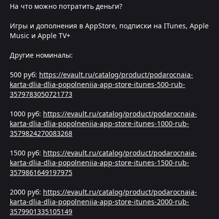
На что можно потратить деньги?
Игры и дополнения в AppStore, подписки на ITunes, Apple
Music и Apple TV+
Другие номиналы:
500 руб:
https://evault.ru/catalog/product/podarocnaia-
karta-dlia-dlia-popolneniia-app-store-itunes-500-rub-
3579783050721773
1000 руб:
https://evault.ru/catalog/product/podarocnaia-
karta-dlia-dlia-popolneniia-app-store-itunes-1000-rub-
3579824270083268
1500 руб:
https://evault.ru/catalog/product/podarocnaia-
karta-dlia-dlia-popolneniia-app-store-itunes-1500-rub-
3579861649197975
2000 руб:
https://evault.ru/catalog/product/podarocnaia-
karta-dlia-dlia-popolneniia-app-store-itunes-2000-rub-
3579901335105149