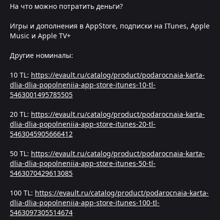
На что можно потратить деньги?
Игры и дополнения в AppStore, подписки на ITunes, Apple
Music и Apple TV+
Другие номиналы:
10 TL:
https://evault.ru/catalog/product/podarocnaia-karta-
dlia-dlia-popolneniia-app-store-itunes-10-tl-
5463001495785505
20 TL:
https://evault.ru/catalog/product/podarocnaia-karta-
dlia-dlia-popolneniia-app-store-itunes-20-tl-
5463045905666412
50 TL:
https://evault.ru/catalog/product/podarocnaia-karta-
dlia-dlia-popolneniia-app-store-itunes-50-tl-
5463070429613085
100 TL:
https://evault.ru/catalog/product/podarocnaia-karta-
dlia-dlia-popolneniia-app-store-itunes-100-tl-
5463097305514674