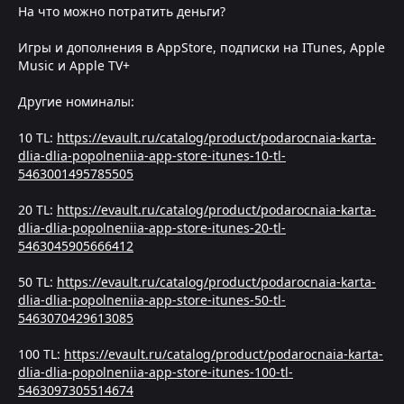
На что можно потратить деньги?
Игры и дополнения в AppStore, подписки на ITunes, Apple
Music и Apple TV+
Другие номиналы:
10 TL:
https://evault.ru/catalog/product/podarocnaia-karta-
dlia-dlia-popolneniia-app-store-itunes-10-tl-
5463001495785505
20 TL:
https://evault.ru/catalog/product/podarocnaia-karta-
dlia-dlia-popolneniia-app-store-itunes-20-tl-
5463045905666412
50 TL:
https://evault.ru/catalog/product/podarocnaia-karta-
dlia-dlia-popolneniia-app-store-itunes-50-tl-
5463070429613085
100 TL:
https://evault.ru/catalog/product/podarocnaia-karta-
dlia-dlia-popolneniia-app-store-itunes-100-tl-
5463097305514674