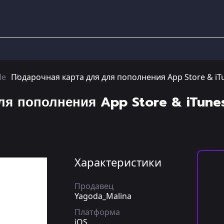
le
Подарочная карта для для пополнения App Store & iTu
ля пополнения App Store & iTune
Характеристики
Продавец
Yagoda_Malina
Платформа
iOS