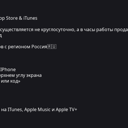
p Store & iTunes
ществляется не круглосуточно, а в часы работы прода
д
в с регионом Россия🇷🇺
 IPhone
ерхнем углу экрана
 или код»
на ITunes, Apple Music и Apple TV+