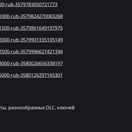
-500-rub-3579783050721773
es-1000-rub-3579824270083268
es-1500-rub-3579861649197975
es-2000-rub-3579901335105149
es-2500-rub-3579996627421394
es-3000-rub-3580026656338197
es-5000-rub-3580126297165301
юты, разнообразных DLC, ключей