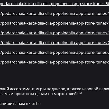
/podarocnaia-karta-dlia-dlia-popolneniia-app-store-itunes
ct/podarocnaia-karta-dlia-dlia-popolneniia-app-store-itun
ct/podarocnaia-karta-dlia-dlia-popolneniia-app-store-itun
ct/podarocnaia-karta-dlia-dlia-popolneniia-app-store-itun
ct/podarocnaia-karta-dlia-dlia-popolneniia-app-store-itun
ct/podarocnaia-karta-dlia-dlia-popolneniia-app-store-itun
ct/podarocnaia-karta-dlia-dlia-popolneniia-app-store-itun
кий ассортимент игр и подписок, а также игровой вал
по самым приятным ценам на маркетплейсе!
апишите нам в чат💭