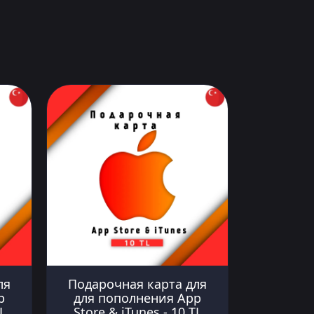
ля
Подарочная карта для
p
для пополнения App
L
Store & iTunes - 10 TL