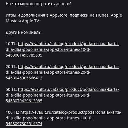
На что можно потратить деньги?
Игры и дополнения в AppStore, подписки на ITunes, Apple
Music и Apple TV+
Другие номиналы:
10 TL:
https://evault.ru/catalog/product/podarocnaia-karta-
dlia-dlia-popolneniia-app-store-itunes-10-tl-
5463001495785505
20 TL:
https://evault.ru/catalog/product/podarocnaia-karta-
dlia-dlia-popolneniia-app-store-itunes-20-tl-
5463045905666412
50 TL:
https://evault.ru/catalog/product/podarocnaia-karta-
dlia-dlia-popolneniia-app-store-itunes-50-tl-
5463070429613085
100 TL:
https://evault.ru/catalog/product/podarocnaia-karta-
dlia-dlia-popolneniia-app-store-itunes-100-tl-
5463097305514674