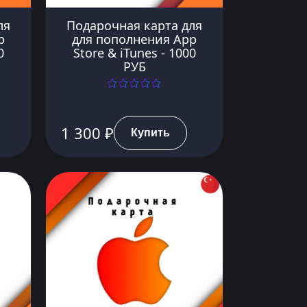
ля
Подарочная карта для
p
для пополнения App
0
Store & iTunes - 1000
РУБ
1 300 ₽
Купить