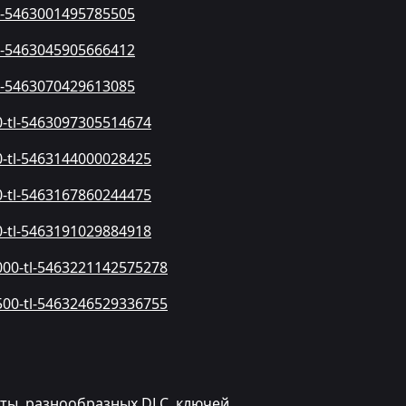
-tl-5463001495785505
-tl-5463045905666412
-tl-5463070429613085
00-tl-5463097305514674
00-tl-5463144000028425
00-tl-5463167860244475
00-tl-5463191029884918
1000-tl-5463221142575278
1500-tl-5463246529336755
юты, разнообразных DLC, ключей