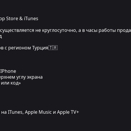
p Store & iTunes
ществляется не круглосуточно, а в часы работы прода
д
в с регионом Турция🇹🇷
 IPhone
ерхнем углу экрана
 или код»
на ITunes, Apple Music и Apple TV+