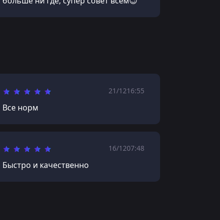
больше ни где, супер совет всем😉
21/12
16:55
Все норм
16/12
07:48
Быстро и качественно