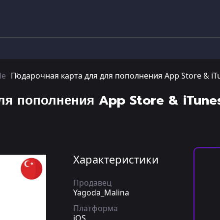
le
Подарочная карта для для пополнения App Store & iTu
ля пополнения App Store & iTunes
Характеристики
Продавец
Yagoda_Malina
Платформа
iOS